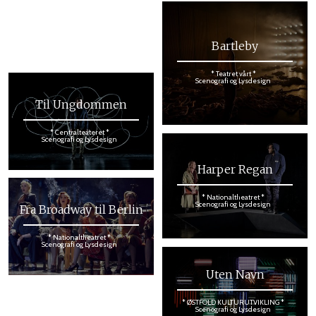
menneske
* Nationaltheatret *
Scenografi og Lysdesign
Bartleby
* Teatret vårt *
Scenografi og Lysdesign
Til Ungdommen
* Centralteateret *
Scenografi og Lysdesign
Harper Regan
* Nationaltheatret *
Scenografi og Lysdesign
Fra Broadway til Berlin
* Nationaltheatret *
Scenografi og Lysdesign
Uten Navn
* ØSTFOLD KULTURUTVIKLING *
Scenografi og Lysdesign