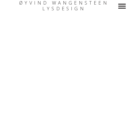
ØYVIND WANGENSTEEN
LYSDESIGN
Primary
Navigation
Jordopphimlesang 2.0
Jordopphimlesang
* Nationaltheatret *
Scenografi og Lysdesign
* Nationaltheatret *
Scenografi og Lysdesign
Kommunefarga
regnbue
Et Dukkehjem
* Teater Ibsen *
Scenografi og Lysdesign
* Torshovteateret *
Scenografi og Lysdesign
Menneske, kjære