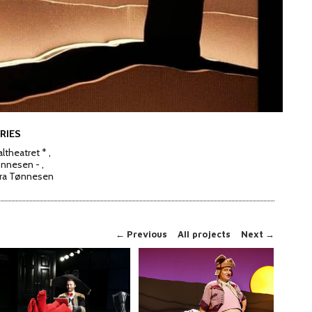
RIES
ltheatret *
ønnesen -
yra Tønnesen
←
Previous
All projects
Next
→
JULEMIDDAGEN
ROCKEULVEN