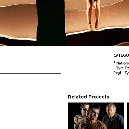
CATEGO
* Nationa
- Tyra T
Regi - T
Related Projects
TARJEI