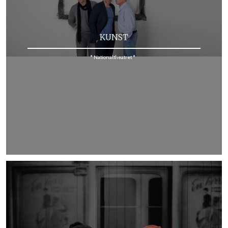
KUNST
* Nationaltheatret *