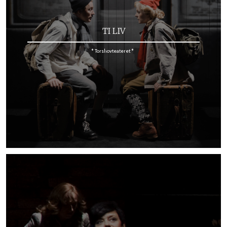
TI LIV
* Torshovteateret *