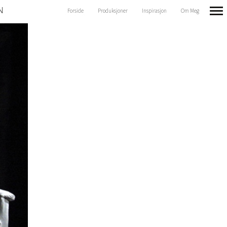
N
Forside
Produksjoner
Inspirasjon
Om Meg
Primary
Navigation