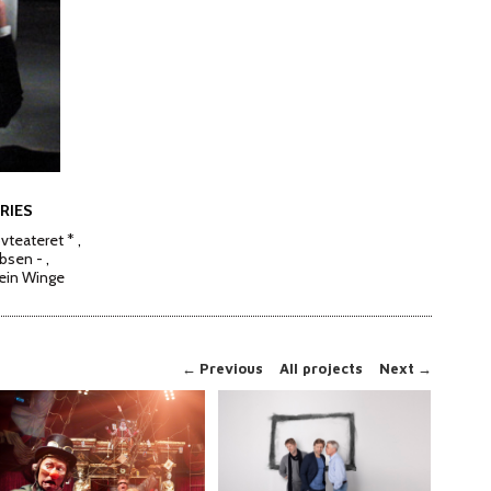
RIES
vteateret *
Ibsen -
tein Winge
←
Previous
All projects
Next
→
PEER GYNT
KUNST