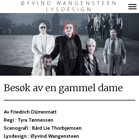
ØYVIND WANGENSTEEN
LYSDESIGN
Primary
Navigation
Besøk av en gammel dame
Av Friedrich Dürrenmatt
Regi : Tyra Tønnessen
Scenografi : Bård Lie Thorbjørnsen
Lysdesign : Øyvind Wangensteen