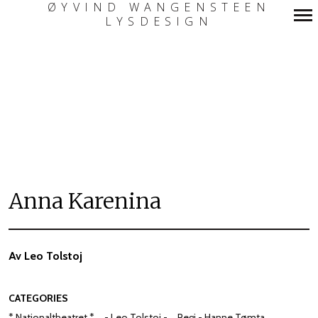
ØYVIND WANGENSTEEN
LYSDESIGN
Primary
Navigation
Anna Karenina
Av Leo Tolstoj
CATEGORIES
* Nationaltheatret *
- Leo Tolstoj -
Regi - Hanne Tømta